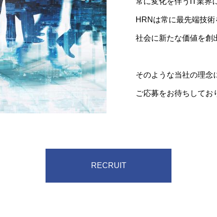
常に変化を伴うIT業界
培われた技術力を発揮
できる方をお待ちして
※現在は募集を行って
HRNは常に最先端技術
しております。
社会に新たな価値を創
そのような当社の理念
ご応募をお待ちしてお
募集要項
RECRUIT
募集要項