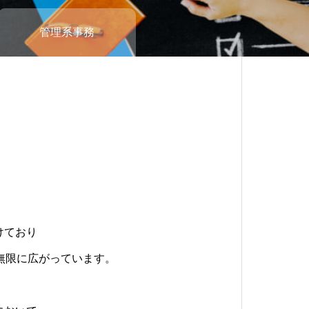
管理系事務
ィング
るエンジニアへ
に何ができるか
縁の下の力持ち
けており
え、いち早く最先端技術を見出し
ーターは、お客様とHRNの魅力溢れる
管理や請求処理、社内運営全般の業務を
無限に広がっています。
に向けた未来を創造・具現化し、新たな
となるお仕事です。
す。
、エンジニア・お客様双方の幸せを追求
取り組める方をお待ちしております。