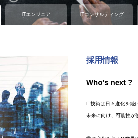
ITエンジニア
ITコンサルティング
採用情報
ITエンジニア
ITコンサルテ
管理系事務
Who's next ?
未来を創造す
お客様のため
会社を支える
IT技術は日々進化を続
私たちは二歩先を見据
エンジニアコーディネ
管理部門として、労務
未来に向け、可能性が
全てのクライアント様
エンジニアとの懸け橋
お任せします。
価値を提供しておりま
社会貢献を第一に考え
責任感を持って仕事に