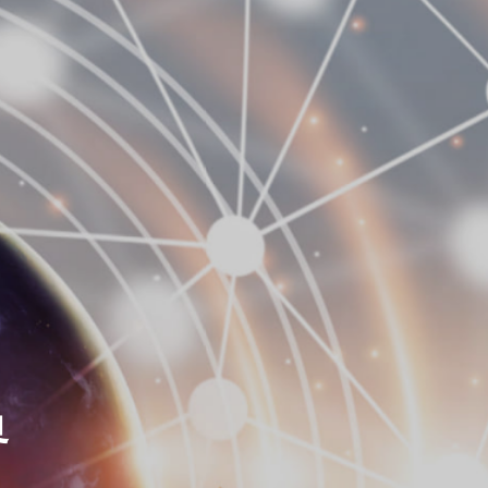
HISTORY
沿革
ACCESS
アクセス
け
よ
う
RUCTION
CLOUD
築
クラウドサービス