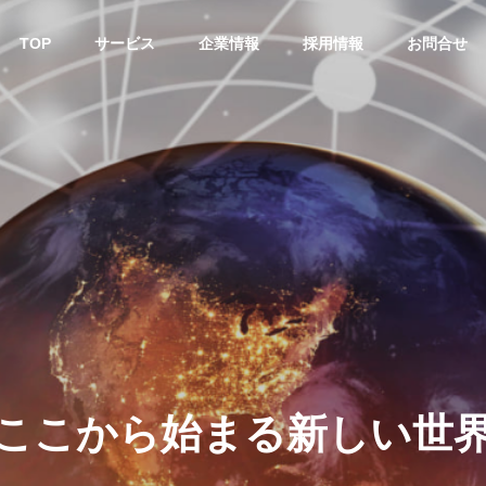
TOP
サービス
企業情報
採用情報
お問合せ
G
OUTLINE
会社案内
ACTIVITIES
CSRへの取り組み
ュ
ニ
ケ
ー
シ
ョ
ン
の
扉
を
開
N
OPERATION
CONST
ン
運用保守サービス
システム構