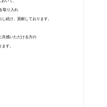
において、
しながら、ご活躍いただける方をお待ち
おります。
おりません。
を取り入れ
出し続け、貢献しております。
に共感いただける方の
ります。