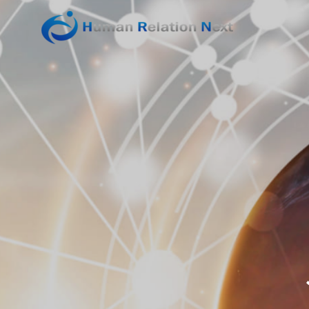
GREETIN
ご挨拶
SERVICE
COMPANY
サービス
企業情報
PARTNER
主要取引先
コ
ミ
SOLUTIO
ソリューショ